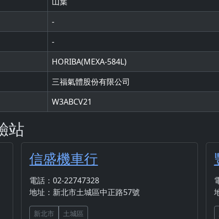
山葉
-
-
HORIBA(MEXA-584L)
三福氣體股份有限公司
W3ABCV21
驗站
信盛機車行
電話：02-22747328
電
地址：新北市土城區中正路57號
新北市
土城區