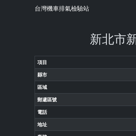
台灣機車排氣檢驗站
新北市新
項目
縣市
區域
郵遞區號
電話
地址